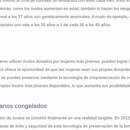
d inferior al 10% de concebir un embarazo con éxito cada mes. A los 45
emás, como los óvulos aumentan en edad, también lo hacen los ries
mal a los 37 años son genéticamente anormales. A modo de ejemplo, e
idos con vida a los 30 años a 1 de cada 30 a los 45 años.
eres utilizan óvulos donados por mujeres más jóvenes, pueden lograr 
os ofrece la oportunidad de que las mujeres sean sus propias donantes
se pueden preservar mediante la tecnología de criopreservación de ov
propios óvulos más jóvenes disponibles, lo que aumenta sus posibilida
manos congelados
ión de óvulos se convirtió finalmente en una realidad tangible. En 201
sas de éxito y seguridad de esta tecnología de preservación de la ferti