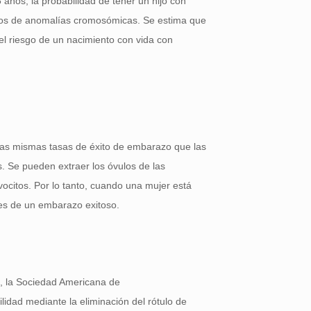
 años, la probabilidad de tener un hijo con
gos de anomalías cromosómicas. Se estima que
l riesgo de un nacimiento con vida con
las mismas tasas de éxito de embarazo que las
. Se pueden extraer los óvulos de las
ocitos. Por lo tanto, cuando una mujer está
des de un embarazo exitoso.
2, la Sociedad Americana de
lidad mediante la eliminación del rótulo de