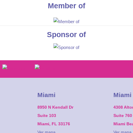
Member of
Sponsor of
Miami
Miami
8950 N Kendall Dr
4308 Alt
Suite 103
Suite 760
Miami, FL 33176
Miami Be
Ver mapa
Ver mapa