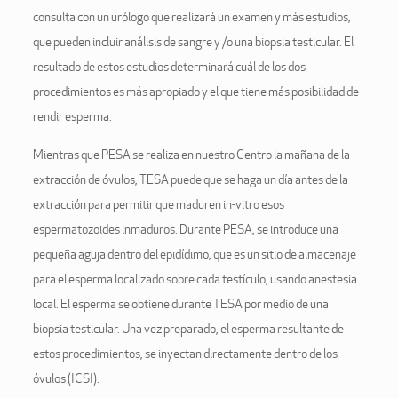
consulta con un urólogo que realizará un examen y más estudios,
que pueden incluir análisis de sangre y /o una biopsia testicular. El
resultado de estos estudios determinará cuál de los dos
procedimientos es más apropiado y el que tiene más posibilidad de
rendir esperma.
Mientras que PESA se realiza en nuestro Centro la mañana de la
extracción de óvulos, TESA puede que se haga un día antes de la
extracción para permitir que maduren in-vitro esos
espermatozoides inmaduros. Durante PESA, se introduce una
pequeña aguja dentro del epidídimo, que es un sitio de almacenaje
para el esperma localizado sobre cada testículo, usando anestesia
local. El esperma se obtiene durante TESA por medio de una
biopsia testicular. Una vez preparado, el esperma resultante de
estos procedimientos, se inyectan directamente dentro de los
óvulos (ICSI).