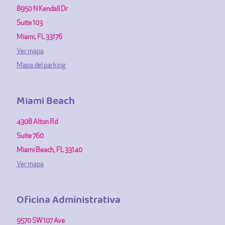
8950 N Kendall Dr
Suite 103
Miami, FL 33176
Ver mapa
Mapa del parking
Miami Beach
4308 Alton Rd
Suite 760
Miami Beach, FL 33140
Ver mapa
Oficina Administrativa
9570 SW 107 Ave