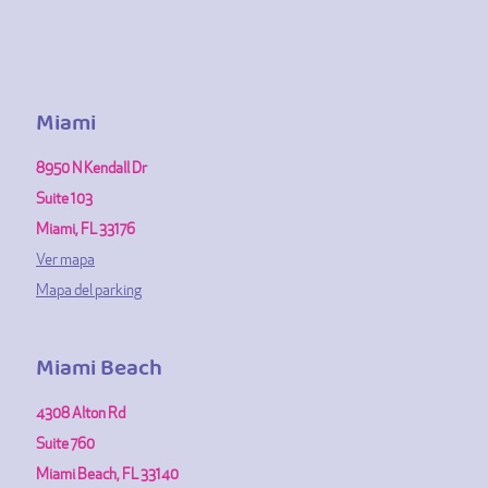
Miami
8950 N Kendall Dr
Suite 103
Miami, FL 33176
Ver mapa
Mapa del parking
Miami Beach
4308 Alton Rd
Suite 760
Miami Beach, FL 33140