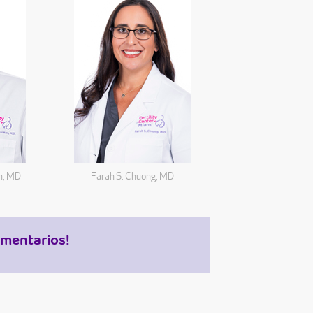
n, MD
Farah S. Chuong, MD
mentarios!