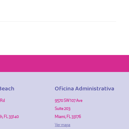
Beach
Oficina Administrativa
 Rd
9570 SW 107 Ave
Suite 203
h, FL 33140
Miami, FL 33176
Ver mapa