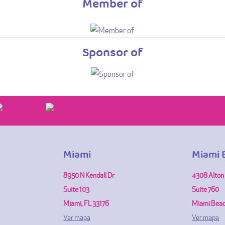
Member of
Sponsor of
Miami
Miami 
8950 N Kendall Dr
4308 Alton
Suite 103
Suite 760
Miami, FL 33176
Miami Beac
Ver mapa
Ver mapa